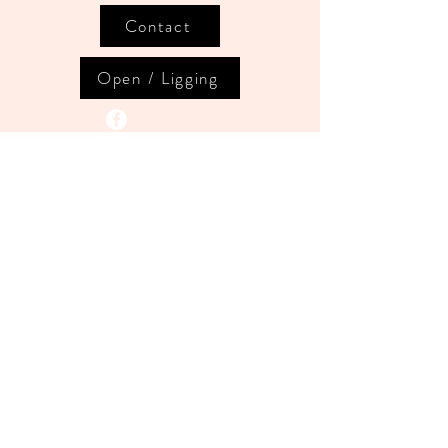
Contact
Open / Ligging
A Pure Feeling
Maureen Bert
maureenbe@hotmail.be
+ 32
494 494 419
© by A Pure Feeling