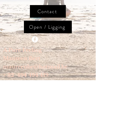
Contact
Open / Ligging
A Pure Feeling
Maureen Bert
maureenbe@hotmail.be
+ 32
494 494 419
© by A Pure Feeling