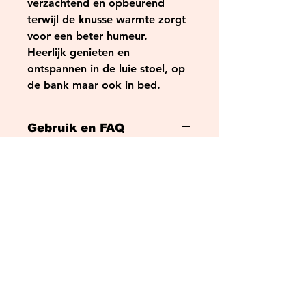
verzachtend en opbeurend
terwijl de knusse warmte zorgt
voor een beter humeur.
Heerlijk genieten en
ontspannen in de luie stoel, op
de bank maar ook in bed.
Gebruik en FAQ
Veel gestelde vragen en
antwoorden:
Ik heb geen magnetron,
Contact
hoe verwarm ik een
product?
Leg het product op een
Open / Ligging
radiator van de centrale
verwarming of op de
boiler. Zodra het product
A Pure Feeling